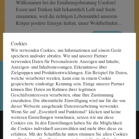
Willkommen bei der Ernährungsberatung Usedom!
Essen und Trinken hält bekanntlich Leib und Seele
zusammen, weil die richtigen Lebensmittel unserem
Körper positive Energie liefern, unser Wohlbefinden…
Read More
Cookies
Wir verwenden Cookies, um Informationen auf einem Gerät
speichern und/oder abrufen. Wir und unserer Partner
verwenden Daten für Personalisierte Anzeigen und Inhalte,
Anzeigen- und Inhaltsmessungen, Erkenntnisse über
Zielgruppen und Produktentwicklungen. Ein Beispiel für Daten,
Terminvereinbarungen ab 14:00 Uhr
welche verarbeitet werden, kann eine in einem Cookie
gespeicherte eindeutige Kennung sein. Einige unserer Partner
können Ihre Daten im Rahmen ihrer legitimen
Rufen Sie mich an ...
Geschäftsinteressen verarbeiten, ohne Ihre Zustimmung
einzuholen. Die übermittelte Einwilligung wird nur für die von
dieser Webseite ausgehende Datenverarbeitung verwendet.
Wenn Sie auf „Essentiell und Funktional“ klicken und keine
weiteren Einstellungen vornehmen, setzen wir nur diese
Cookies ein. In den Einstellungen haben Sie die Möglichkeit
die Cookies individuell auszuwählen und mehr über diese zu
erfahren. Mit der Schaltfläche unten stimmen Sie allen Cookies
MENU