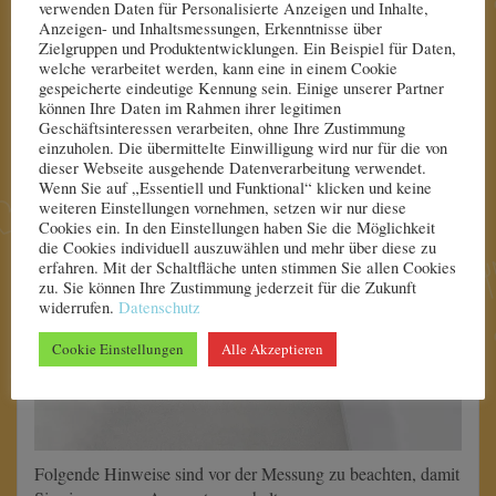
verwenden Daten für Personalisierte Anzeigen und Inhalte,
Anzeigen- und Inhaltsmessungen, Erkenntnisse über
Um die Werte von Mal zu Mal miteinander vergleichen zu
Zielgruppen und Produktentwicklungen. Ein Beispiel für Daten,
können, sollte man sich immer unter den exakt gleichen
welche verarbeitet werden, kann eine in einem Cookie
Bedingungen messen lassen.
gespeicherte eindeutige Kennung sein. Einige unserer Partner
können Ihre Daten im Rahmen ihrer legitimen
Die Durchführung der Messung erfolgt am besten in
Geschäftsinteressen verarbeiten, ohne Ihre Zustimmung
Unterwäsche oder leichter Kleidung
.
einzuholen. Die übermittelte Einwilligung wird nur für die von
im Anschluss an die Messung erfolgt ein
Direkt
dieser Webseite ausgehende Datenverarbeitung verwendet.
Auswertungsgespräch
Wenn Sie auf „Essentiell und Funktional“ klicken und keine
, außerdem erhalten Sie einen
weiteren Einstellungen vornehmen, setzen wir nur diese
detaillierten Ausdruck Ihrer Ergebnisse.
Cookies ein. In den Einstellungen haben Sie die Möglichkeit
die Cookies individuell auszuwählen und mehr über diese zu
erfahren. Mit der Schaltfläche unten stimmen Sie allen Cookies
zu. Sie können Ihre Zustimmung jederzeit für die Zukunft
widerrufen.
Datenschutz
Cookie Einstellungen
Alle Akzeptieren
Folgende Hinweise sind vor der Messung zu beachten, damit