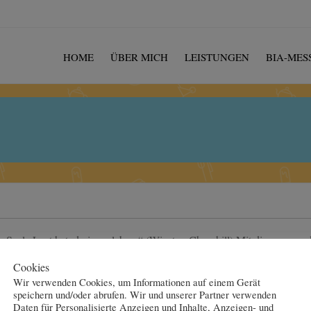
HOME
ÜBER MICH
LEISTUNGEN
BIA-MES
 Seele Lust hat, darin zu leben.“ (Winston Churchill) Mit diesem wund
 Essen und Trinken hält bekanntlich Leib und Seele zusammen, weil d
Cookies
Wir verwenden Cookies, um Informationen auf einem Gerät
speichern und/oder abrufen. Wir und unserer Partner verwenden
Daten für Personalisierte Anzeigen und Inhalte, Anzeigen- und