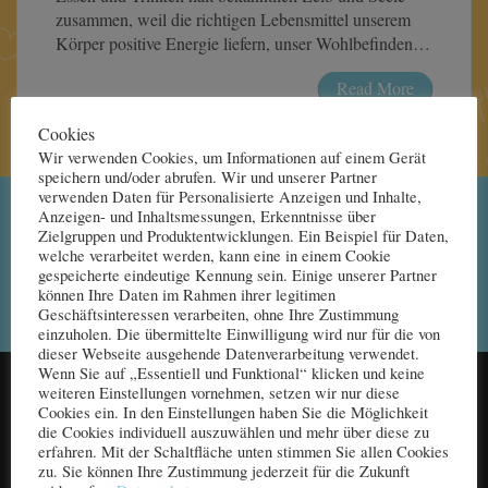
zusammen, weil die richtigen Lebensmittel unserem
Körper positive Energie liefern, unser Wohlbefinden…
Read More
Cookies
Wir verwenden Cookies, um Informationen auf einem Gerät
speichern und/oder abrufen. Wir und unserer Partner
verwenden Daten für Personalisierte Anzeigen und Inhalte,
Anzeigen- und Inhaltsmessungen, Erkenntnisse über
Terminvereinbarungen ab 14:00 Uhr
Zielgruppen und Produktentwicklungen. Ein Beispiel für Daten,
welche verarbeitet werden, kann eine in einem Cookie
gespeicherte eindeutige Kennung sein. Einige unserer Partner
Rufen Sie mich an ...
können Ihre Daten im Rahmen ihrer legitimen
Geschäftsinteressen verarbeiten, ohne Ihre Zustimmung
einzuholen. Die übermittelte Einwilligung wird nur für die von
dieser Webseite ausgehende Datenverarbeitung verwendet.
Wenn Sie auf „Essentiell und Funktional“ klicken und keine
weiteren Einstellungen vornehmen, setzen wir nur diese
Cookies ein. In den Einstellungen haben Sie die Möglichkeit
die Cookies individuell auszuwählen und mehr über diese zu
MENU
erfahren. Mit der Schaltfläche unten stimmen Sie allen Cookies
zu. Sie können Ihre Zustimmung jederzeit für die Zukunft